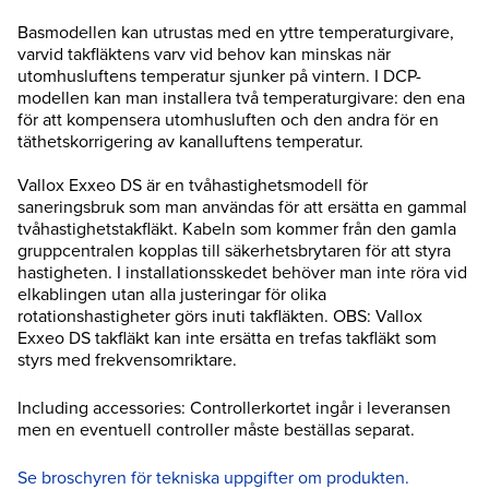
Basmodellen kan utrustas med en yttre temperaturgivare,
varvid takfläktens varv vid behov kan minskas när
utomhusluftens temperatur sjunker på vintern. I DCP-
modellen kan man installera två temperaturgivare: den ena
för att kompensera utomhusluften och den andra för en
täthetskorrigering av kanalluftens temperatur.
Vallox Exxeo DS är en tvåhastighetsmodell för
saneringsbruk som man användas för att ersätta en gammal
tvåhastighetstakfläkt. Kabeln som kommer från den gamla
gruppcentralen kopplas till säkerhetsbrytaren för att styra
hastigheten. I installationsskedet behöver man inte röra vid
elkablingen utan alla justeringar för olika
rotationshastigheter görs inuti takfläkten. OBS: Vallox
Exxeo DS takfläkt kan inte ersätta en trefas takfläkt som
styrs med frekvensomriktare.
Including accessories: Controllerkortet ingår i leveransen
men en eventuell controller måste beställas separat.
Se broschyren för tekniska
uppgifter om produkten.