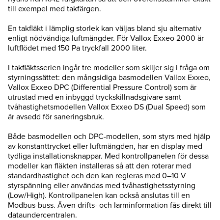
till exempel med takfärgen.
En takfläkt i lämplig storlek kan väljas bland sju alternativ
enligt nödvändiga luftmängder. För Vallox Exxeo 2000 är
luftflödet med 150 Pa tryckfall 2000 liter.
I takfläktsserien ingår tre modeller som skiljer sig i fråga om
styrningssättet: den mångsidiga basmodellen Vallox Exxeo,
Vallox Exxeo DPC (Differential Pressure Control) som är
utrustad med en inbyggd tryckskillnadsgivare samt
tvåhastighetsmodellen Vallox Exxeo DS (Dual Speed) som
är avsedd för saneringsbruk.
Både basmodellen och DPC-modellen, som styrs med hjälp
av konstanttrycket eller luftmängden, har en display med
tydliga installationsknappar. Med kontrollpanelen för dessa
modeller kan fläkten installeras så att den roterar med
standardhastighet och den kan regleras med 0–10 V
styrspänning eller användas med tvåhastighetsstyrning
(Low/High). Kontrollpanelen kan också anslutas till en
Modbus-buss. Även drifts- och larminformation fås direkt till
dataundercentralen.