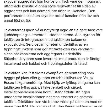
skyddar aggregatet från korrosion. Tack vare den noggrant
utformade konstruktionen styrs regnvattnet till sidan av
aggregatet och kan därmed inte rinna in i kanalen. Den
perforerade takplåten skyddar också kanalen från löv och
annat löst skräp.
Takfläktarnas ljudnivå är betydligt lägre än tidigare tack vare
ljuddämpningselementen i sidopanelerna. Alla styrdon för
takfläkten är integrerade inuti takfläkten bakom en
skyddslucka. Servicevänligheten underlättas av en
tippningsfunktion som gör att takfläkten kan vändas till
sidan när kanalerna och aggregatet underhålls.
Säkerhetsbrytaren som levereras med produkten är färdigt
installerad och kablad och tippningsdelen är tätad.
Takfläkten kan installeras ovanpå en genomföring som
byggts på plats eller genom en fabrikstillverkad Vallox
Exxeo-takgenomföring. Med hjälp av lyftkopplingarna kan
takfläkten lyftas upp på taket enkelt och säkert.
Installationsramen som hör till standardutrustningen
underlättar installationen när man ersätter en gammal
takfläkt. Takfläkten kan vid behov målas på fabriken med en
nyans från RAL-färgkartan så att den överensstämmer exakt