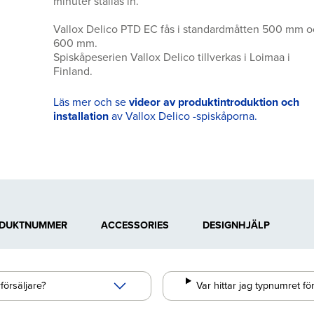
minuter ställas in.
Vallox Delico PTD EC fås i standardmåtten 500 mm 
600 mm.
Spiskåpeserien Vallox Delico tillverkas i Loimaa i
Finland.
Läs mer och se
videor av produktintroduktion och
installation
av Vallox Delico -spiskåporna.
DUKTNUMMER
ACCESSORIES
DESIGNHJÄLP
försäljare?
Var hittar jag typnumret fö