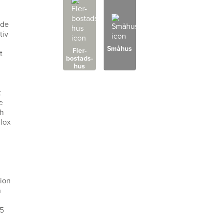
ade
tiv
Småhus
Fler­
t
bostads­
hus
t
e
ch
llox
tion
n
15