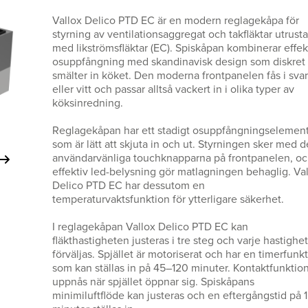
Vallox Delico PTD EC är en modern reglagekåpa för
styrning av ventilationsaggregat och takfläktar utrust
med likströmsfläktar (EC). Spiskåpan kombinerar effek
osuppfångning med skandinavisk design som diskret
smälter in köket. Den moderna frontpanelen fås i svar
eller vitt och passar alltså vackert in i olika typer av
köksinredning.
Reglagekåpan har ett stadigt osuppfångningselemen
som är lätt att skjuta in och ut. Styrningen sker med d
användarvänliga touchknapparna på frontpanelen, o
effektiv led-belysning gör matlagningen behaglig. Va
Delico PTD EC har dessutom en
temperaturvaktsfunktion för ytterligare säkerhet.
I reglagekåpan Vallox Delico PTD EC kan
fläkthastigheten justeras i tre steg och varje hastighet
förväljas. Spjället är motoriserat och har en timerfunk
som kan ställas in på 45–120 minuter. Kontaktfunktio
uppnås när spjället öppnar sig. Spiskåpans
minimiluftflöde kan justeras och en eftergångstid på 