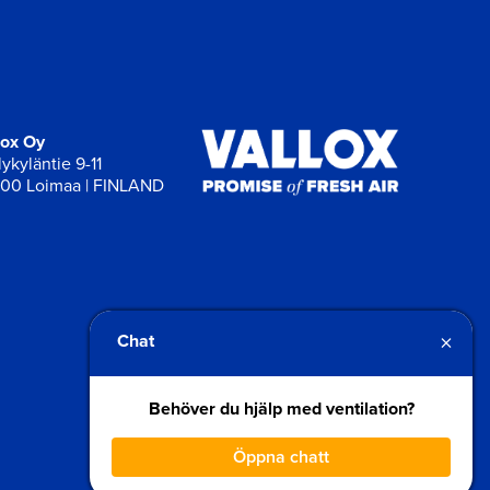
lox Oy
ykyläntie 9-11
00 Loimaa | FINLAND
×
Chat
Behöver du hjälp med ventilation?
Öppna chatt