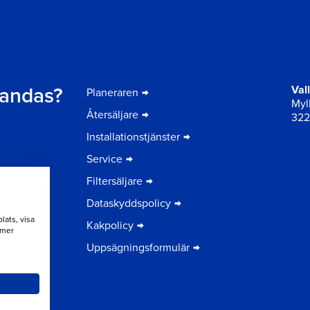
t andas?
Val
Planeraren
Myll
Återsäljare
322
Installationstjänster
Service
Filtersäljare
Dataskyddspolicy
lats, visa
Kakpolicy
 mer
Uppsägningsformulär