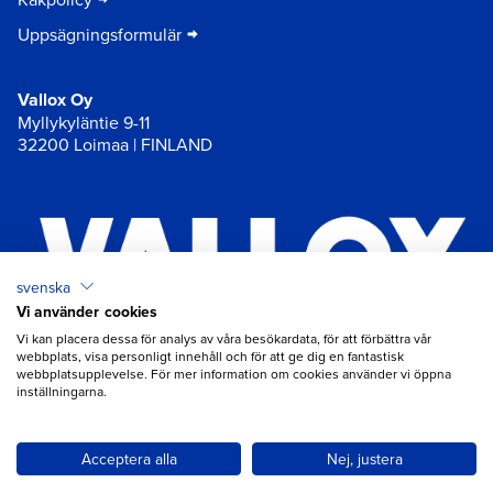
Uppsägningsformulär
Vallox Oy
Myllykyläntie 9-11
32200 Loimaa | FINLAND
svenska
Vi använder cookies
×
Chat
Vi kan placera dessa för analys av våra besökardata, för att förbättra vår
webbplats, visa personligt innehåll och för att ge dig en fantastisk
webbplatsupplevelse. För mer information om cookies använder vi öppna
inställningarna.
Behöver du hjälp med ventilation?
Öppna chatt
Acceptera alla
Nej, justera