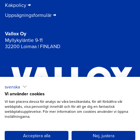
Kakpolicy
Uppsägningsformulär
Vallox Oy
Myllykyläntie 9-11
32200 Loimaa | FINLAND
svenska
Vi använder cookies
×
Chat
Vi kan placera dessa för analys av våra besökardata, för att förbättra vår
webbplats, visa personligt innehåll och för att ge dig en fantastisk
webbplatsupplevelse. För mer information om cookies använder vi öppna
inställningarna.
Behöver du hjälp med ventilation?
Öppna chatt
Acceptera alla
Nej, justera