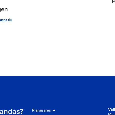
gen
bbt till
t andas?
Val
Planeraren
Myll