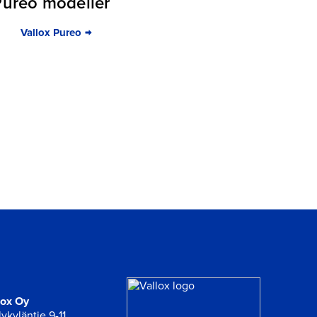
Pureo modeller
Vallox Pureo
lox Oy
ykyläntie 9-11