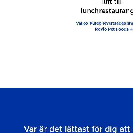
luft till
lunchrestauran
Vallox Pureo levererades sna
Rovio Pet Foods
Var är det lättast för dig at