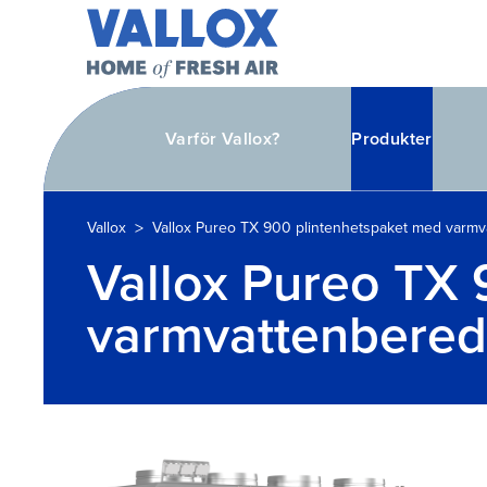
Varför Vallox?
Produkter
>
Vallox
Vallox Pureo TX 900 plintenhetspaket med varmv
Vallox Pureo TX
varmvattenbered