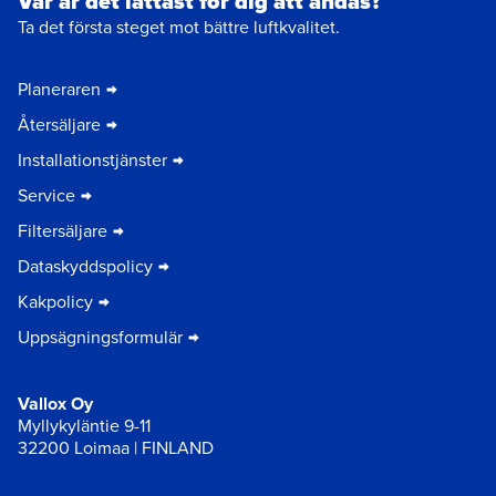
Var är det lättast för dig att andas?
Ta det första steget mot bättre luftkvalitet.
Planeraren
Återsäljare
Installationstjänster
Service
Filtersäljare
Dataskyddspolicy
Kakpolicy
Uppsägningsformulär
Vallox Oy
Myllykyläntie 9-11
32200 Loimaa | FINLAND