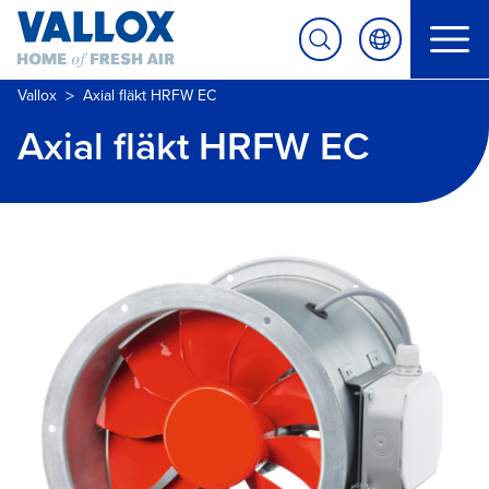
>
Vallox
Axial fläkt HRFW EC
Axial fläkt HRFW EC