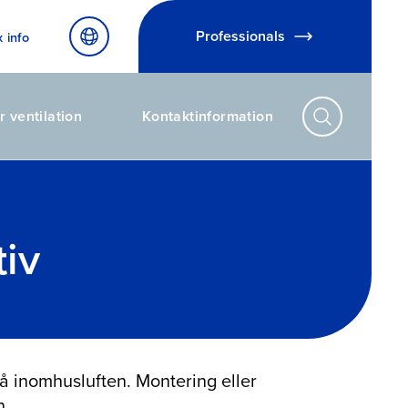
Professionals
x info
r ventilation
Kontaktinformation
tiv
på inomhusluften. Montering eller
n