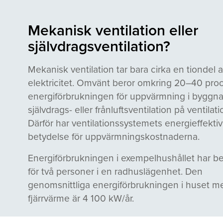
Mekanisk ventilation eller
självdragsventilation?
Mekanisk ventilation tar bara cirka en tiondel av
elektricitet. Omvänt beror omkring 20–40 pro
energiförbrukningen för uppvärmning i byggn
självdrags- eller frånluftsventilation på ventilat
Därför har ventilationssystemets energieffektivi
betydelse för uppvärmningskostnaderna.
Energiförbrukningen i exempelhushållet har b
för två personer i en radhuslägenhet. Den
genomsnittliga energiförbrukningen i huset m
fjärrvärme är 4 100 kW/år.