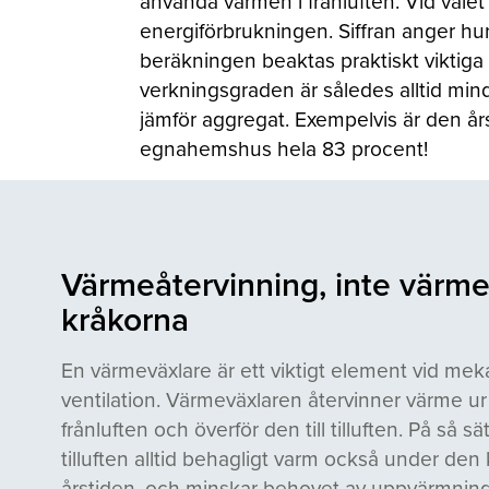
använda värmen i frånluften. Vid vale
energiförbrukningen. Siffran anger hur
beräkningen beaktas praktiskt viktig
verkningsgraden är således alltid min
jämför aggregat. Exempelvis är den års
egnahemshus hela 83 procent!
Värmeåtervinning, inte värme
kråkorna
En värmeväxlare är ett viktigt element vid mek
ventilation. Värmeväxlaren återvinner värme ur
frånluften och överför den till tilluften. På så sät
tilluften alltid behagligt varm också under den 
årstiden, och minskar behovet av uppvärmning