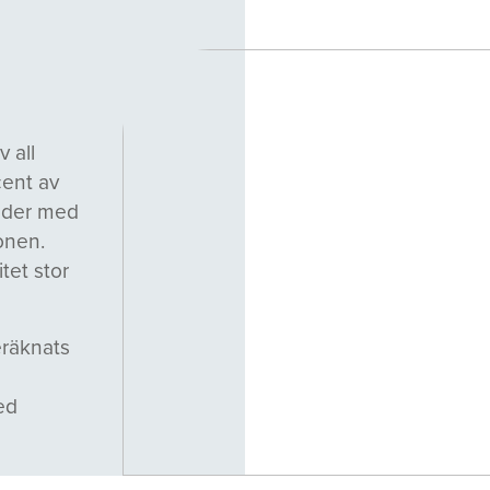
 all
cent av
ader med
ionen.
tet stor
eräknats
ed