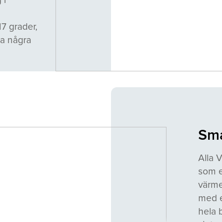
17 grader,
a några
Sma
Alla 
som e
värme
med e
hela 