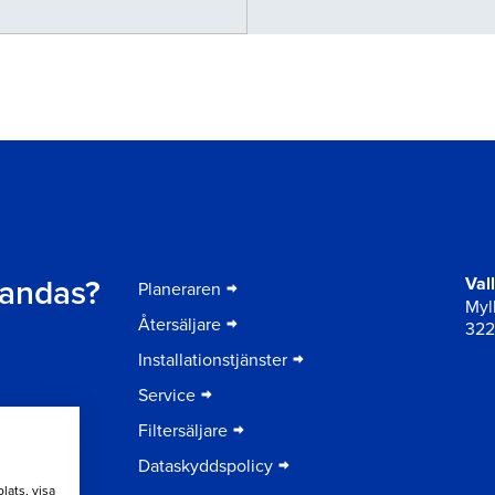
er
t andas?
Val
Planeraren
Myll
Återsäljare
322
Installationstjänster
Service
Filtersäljare
Dataskyddspolicy
lats, visa