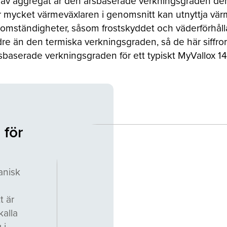
t av aggregat är den årsbaserade verkningsgraden den
 mycket värmeväxlaren i genomsnitt kan utnyttja värme
a omständigheter, såsom frostskyddet och väderförhå
dre än den termiska verkningsgraden, så de här siffro
baserade verkningsgraden för ett typiskt MyVallox 149
 för
anisk
t är
kalla
 i