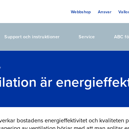
Webbshop
Ansvar
Vallo
Support och instruktioner
Service
ABC fö
v
lation är energieffek
erkar bostadens energieffektivitet och kvaliteten 
sanering av ventilation börjar med att man anlitar e