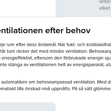
vinte
vilke
ntilationen efter behov
rje rum efter dess ändamål. När fukt- och koldioxidha
tår tom räcker det med mindre ventilation. Behovsanpa
energieffektivt, eftersom den förbrukade energin sjun
inte stänga av ventilationen helt av energisparskäl, ut
er automatiken om behovsanpassad ventilation. Med de
omatiskt tills önskad nivå uppnåtts. På så sätt glömme