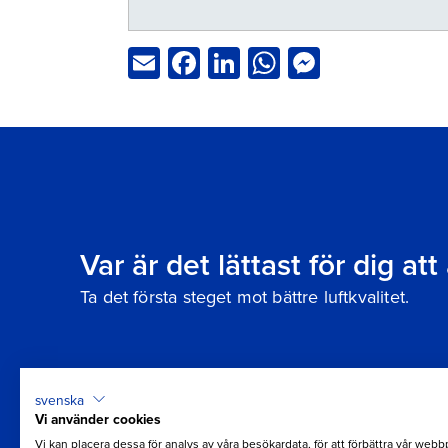
Email
Facebook
LinkedIn
WhatsApp
Messeng
Var är det lättast för dig at
Ta det första steget mot bättre luftkvalitet.
svenska
Vi använder cookies
Vi kan placera dessa för analys av våra besökardata, för att förbättra vår webbp