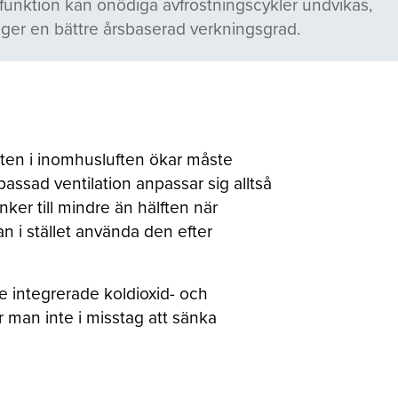
rfunktion kan onödiga avfrostningscykler undvikas,
t ger en bättre årsbaserad verkningsgrad.
lten i inomhusluften ökar måste
ssad ventilation anpassar sig alltså
ker till mindre än hälften när
an i stället använda den efter
 integrerade koldioxid- och
r man inte i misstag att sänka