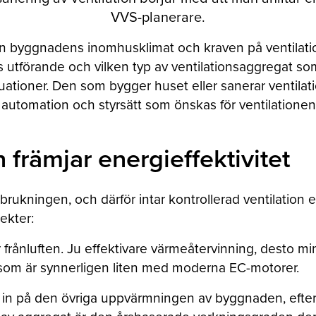
VVS-planerare.
en byggnadens inomhusklimat och kraven på ventilatio
s utförande och vilken typ av ventilationsaggregat som
ituationer. Den som bygger huset eller sanerar ventil
 automation och styrsätt som önskas för ventilatione
 främjar energieffektivitet
ukningen, och därför intar kontrollerad ventilation en 
ekter:
 frånluften. Ju effektivare värmeåtervinning, desto mi
 som är synnerligen liten med moderna EC-motorer.
in på den övriga uppvärmningen av byggnaden, efter