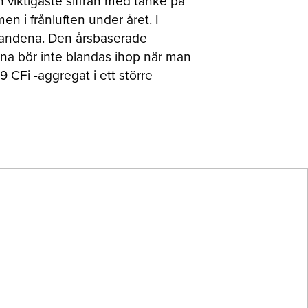
 viktigaste siffran med tanke på
n i frånluften under året. I
llandena. Den årsbaserade
rna bör inte blandas ihop när man
 CFi -aggregat i ett större