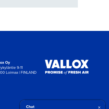
lox Oy
ykyläntie 9-11
00 Loimaa | FINLAND
×
Chat