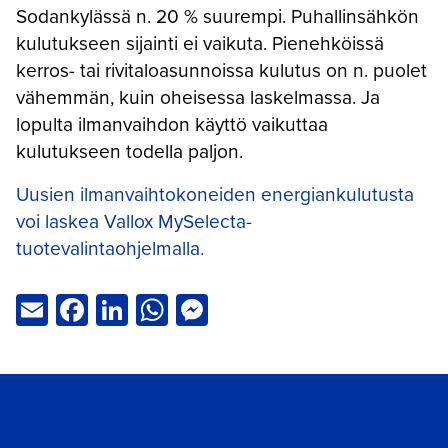
Sodankylässä n. 20 % suurempi. Puhallinsähkön
kulutukseen sijainti ei vaikuta. Pienehköissä
kerros- tai rivitaloasunnoissa kulutus on n. puolet
vähemmän, kuin oheisessa laskelmassa. Ja
lopulta ilmanvaihdon käyttö vaikuttaa
kulutukseen todella paljon.
Uusien ilmanvaihtokoneiden energiankulutusta
voi laskea Vallox MySelecta-
tuotevalintaohjelmalla.
Email
Facebook
LinkedIn
WhatsApp
Messenger