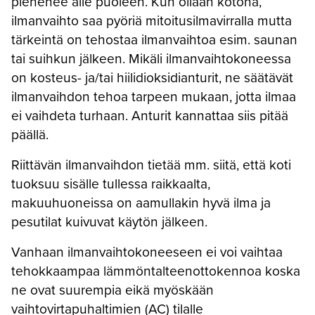
pienenee alle puoleen. Kun ollaan kotona,
ilmanvaihto saa pyöriä mitoitusilmavirralla mutta
tärkeintä on tehostaa ilmanvaihtoa esim. saunan
tai suihkun jälkeen. Mikäli ilmanvaihtokoneessa
on kosteus- ja/tai hiilidioksidianturit, ne säätävät
ilmanvaihdon tehoa tarpeen mukaan, jotta ilmaa
ei vaihdeta turhaan. Anturit kannattaa siis pitää
päällä.
Riittävän ilmanvaihdon tietää mm. siitä, että koti
tuoksuu sisälle tullessa raikkaalta,
makuuhuoneissa on aamullakin hyvä ilma ja
pesutilat kuivuvat käytön jälkeen.
Vanhaan ilmanvaihtokoneeseen ei voi vaihtaa
tehokkaampaa lämmöntalteenottokennoa koska
ne ovat suurempia eikä myöskään
vaihtovirtapuhaltimien (AC) tilalle