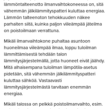
lämmöntalteenotto ilmanvaihtokoneessa on, sitä
vähemmän jälkilämmityspatteri kuluttaa energiaa.
Lämmön talteenoton tehokkuuden näkee
parhaiten siitä, kuinka paljon viileämpää jäteilma
on poistoilmaan verrattuna.
Mikäli ilmanvaihtokone puhaltaa asuntoon
huoneilmaa viileämpää ilmaa, loppu tuloilman
lämmittämisestä tehdään talon
lämmitysjärjestelmällä, jotta huoneet eivät jäähdy.
Mitä alhaisempana tuloilman lämpötila-asetus
pidetään, sitä vähemmän jälkilämmityspatteri
kuluttaa sähköä. Vastaavasti
lämmitysjärjestelmästä tarvitaan enemmän
energiaa.
Mikäli talossa on pelkkä poistoilmanvaihto, esim.