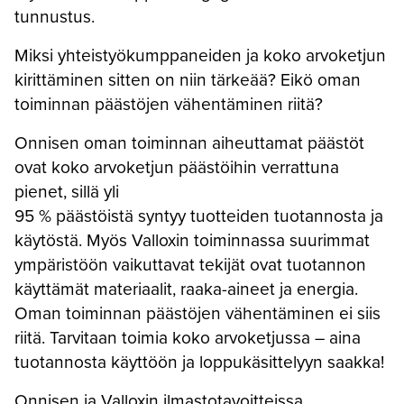
tunnustus.
Miksi yhteistyökumppaneiden ja koko arvoketjun
kirittäminen sitten on niin tärkeää? Eikö oman
toiminnan päästöjen vähentäminen riitä?
Onnisen oman toiminnan aiheuttamat päästöt
ovat koko arvoketjun päästöihin verrattuna
pienet, sillä yli
95 % päästöistä syntyy tuotteiden tuotannosta ja
käytöstä. Myös Valloxin toiminnassa suurimmat
ympäristöön vaikuttavat tekijät ovat tuotannon
käyttämät materiaalit, raaka-aineet ja energia.
Oman toiminnan päästöjen vähentäminen ei siis
riitä. Tarvitaan toimia koko arvoketjussa – aina
tuotannosta käyttöön ja loppukäsittelyyn saakka!
Onnisen ja Valloxin ilmastotavoitteissa