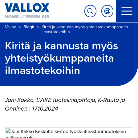
>
>
Vallox
Blogit
Kiritä ja kannusta myös yhteistyökumppaneita
ilmastotekoihin
Kiritä ja kannusta myös
yhteistyökumppaneita
ilmastotekoihin
Jani Kakko, LVIKE tuotelinjajohtaja, K-Rauta ja
Onninen
|
17.10.2024