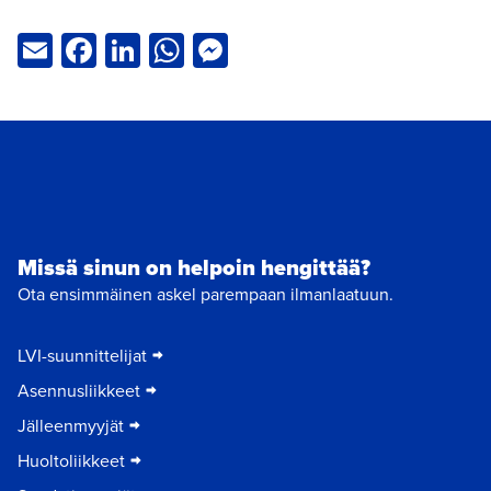
Email
Facebook
LinkedIn
WhatsApp
Messenger
Missä sinun on helpoin hengittää?
Ota ensimmäinen askel parempaan ilmanlaatuun.
LVI-suunnittelijat
Asennusliikkeet
Jälleenmyyjät
Huoltoliikkeet