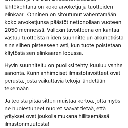
lähtökohtana on koko arvoketju ja tuotteiden
elinkaari. Onninen on sitoutunut vähentämään
koko arvoketjunsa päästöt nettonollaan vuoteen
2050 mennessä. Valloxin tavoitteena on kantaa
vastuu tuotteista niiden suunnittelun alkuhetkistä
aina siihen pisteeseen asti, kun tuote poistetaan
käytöstä sen elinkaaren lopussa.
Hyvin suunniteltu on puoliksi tehty, kuuluu vanha
sanonta. Kunnianhimoiset ilmastotavoitteet ovat
perusta, josta vaikuttavia tekoja lähdetään
tekemään.
Ja teoista pitää sitten muistaa kertoa, jotta myös
ne huolestuneet nuoret saavat tietää, että
yritykset ovat joukolla mukana hillitsemässä
ilmastonmuutosta!