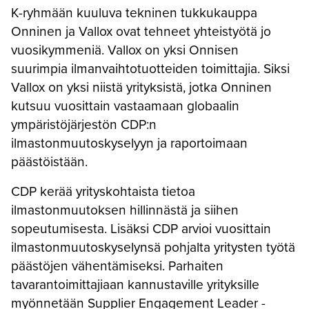
K-ryhmään kuuluva tekninen tukkukauppa
Onninen ja Vallox ovat tehneet yhteistyötä jo
vuosikymmeniä. Vallox on yksi Onnisen
suurimpia ilmanvaihtotuotteiden toimittajia. Siksi
Vallox on yksi niistä yrityksistä, jotka Onninen
kutsuu vuosittain vastaamaan globaalin
ympäristöjärjestön CDP:n
ilmastonmuutoskyselyyn ja raportoimaan
päästöistään.
CDP kerää yrityskohtaista tietoa
ilmastonmuutoksen hillinnästä ja siihen
sopeutumisesta. Lisäksi CDP arvioi vuosittain
ilmastonmuutoskyselynsä pohjalta yritysten työtä
päästöjen vähentämiseksi. Parhaiten
tavarantoimittajiaan kannustaville yrityksille
myönnetään Supplier Engagement Leader -