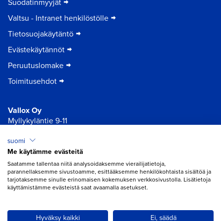
Suodatinmyyjät
Valtsu - Intranet henkilöstölle
Tietosuojakäytäntö
Evästekäytännöt
Peruutuslomake
Toimitusehdot
Vallox Oy
Myllykyläntie 9-11
32200 Loimaa
suomi
Me käytämme evästeitä
×
Chat
Saatamme tallentaa niitä analysoidaksemme vierailijatietoja,
parannellaksemme sivustoamme, esittääksemme henkilökohtaista sisältöä ja
tarjotaksemme sinulle erinomaisen kokemuksen verkkosivustolla. Lisätietoja
käyttämistämme evästeistä saat avaamalla asetukset.
Tarvitsetko apua ilmanvaihtoon?
Avaa chat
Hyväksy kaikki
Ei, säädä