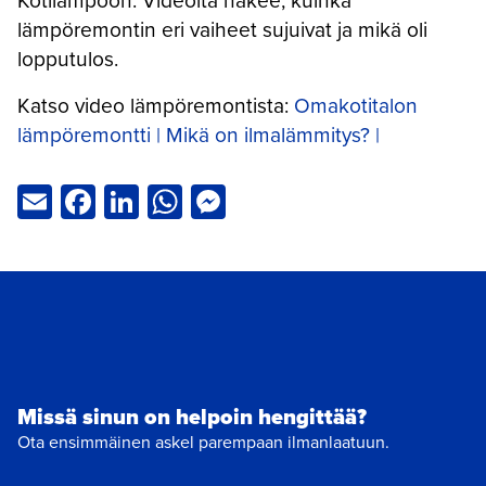
Kotilämpöön. Videolta näkee, kuinka
lämpöremontin eri vaiheet sujuivat ja mikä oli
lopputulos.
Katso video lämpöremontista:
Omakotitalon
lämpöremontti | Mikä on ilmalämmitys? |
Email
Facebook
LinkedIn
WhatsApp
Messenger
Missä sinun on helpoin hengittää?
Ota ensimmäinen askel parempaan ilmanlaatuun.