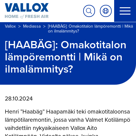
>
>
Vallox
Mediassa
[HAABÄG]: Omakotitalon lämpöremontti | Mikä
on ilmalämmitys?
[HAABÄG]: Omakotitalon
lämpöremontti | Mikä on
ilmalämmitys?
28.10.2024
Henri ”Haabäg” Haapamäki teki omakotitaloonsa
lämpötilaremontin, jossa vanha Valmet Kotilämpö
vaihdettiin nykyaikaiseen Vallox Aito