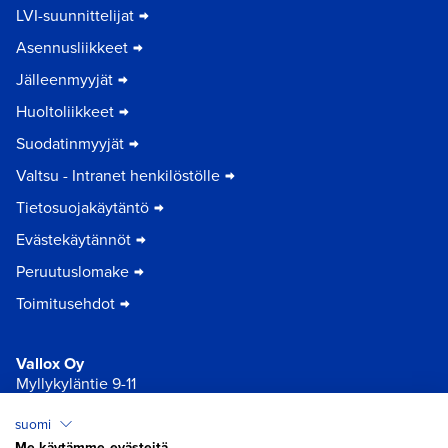
LVI-suunnittelijat
Asennusliikkeet
Jälleenmyyjät
Huoltoliikkeet
Suodatinmyyjät
Valtsu - Intranet henkilöstölle
Tietosuojakäytäntö
Evästekäytännöt
Peruutuslomake
Toimitusehdot
Vallox Oy
Myllykyläntie 9-11
32200 Loimaa
suomi
Me käytämme evästeitä