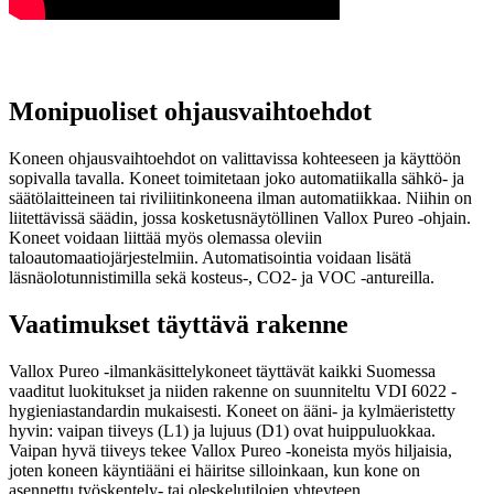
Monipuoliset ohjausvaihtoehdot
Koneen ohjausvaihtoehdot on valittavissa kohteeseen ja käyttöön
sopivalla tavalla. Koneet toimitetaan joko automatiikalla sähkö- ja
säätölaitteineen tai riviliitinkoneena ilman automatiikkaa. Niihin on
liitettävissä säädin, jossa kosketusnäytöllinen Vallox Pureo -ohjain.
Koneet voidaan liittää myös olemassa oleviin
taloautomaatiojärjestelmiin. Automatisointia voidaan lisätä
läsnäolotunnistimilla sekä kosteus-, CO2- ja VOC -antureilla.
Vaatimukset täyttävä rakenne
Vallox Pureo -ilmankäsittelykoneet täyttävät kaikki Suomessa
vaaditut luokitukset ja niiden rakenne on suunniteltu VDI 6022 -
hygieniastandardin mukaisesti. Koneet on ääni- ja kylmäeristetty
hyvin: vaipan tiiveys (L1) ja lujuus (D1) ovat huippuluokkaa.
Vaipan hyvä tiiveys tekee Vallox Pureo -koneista myös hiljaisia,
joten koneen käyntiääni ei häiritse silloinkaan, kun kone on
asennettu työskentely- tai oleskelutilojen yhteyteen.