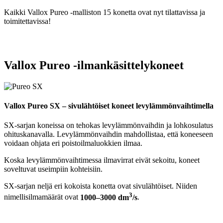
Kaikki Vallox Pureo -malliston 15 konetta ovat nyt tilattavissa ja
toimitettavissa!
Vallox Pureo -ilmankäsittelykoneet
Vallox Pureo SX – sivulähtöiset koneet levylämmönvaihtimella
SX-sarjan koneissa on tehokas levylämmönvaihdin ja lohkosulatus
ohituskanavalla. Levylämmönvaihdin mahdollistaa, että koneeseen
voidaan ohjata eri poistoilmaluokkien ilmaa.
Koska levylämmönvaihtimessa ilmavirrat eivät sekoitu, koneet
soveltuvat useimpiin kohteisiin.
SX-sarjan neljä eri kokoista konetta ovat sivulähtöiset. Niiden
3
nimellisilmamäärät ovat
1000–3000 dm
/s
.