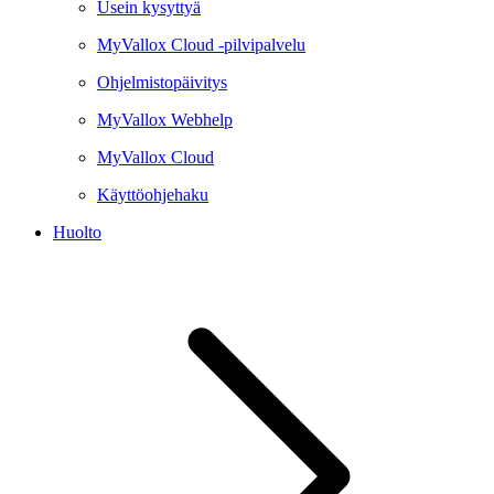
Usein kysyttyä
MyVallox Cloud -pilvipalvelu
Ohjelmistopäivitys
MyVallox Webhelp
MyVallox Cloud
Käyttöohjehaku
Huolto