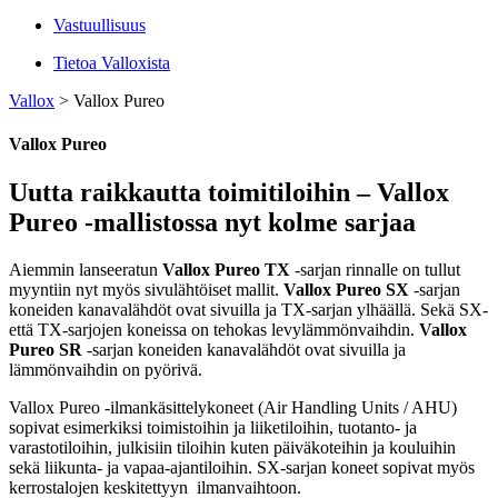
Vastuullisuus
Tietoa Valloxista
Vallox
>
Vallox Pureo
Vallox Pureo
Uutta raikkautta toimitiloihin – Vallox
Pureo -mallistossa nyt kolme sarjaa
Aiemmin lanseeratun
Vallox Pureo TX
-sarjan rinnalle on tullut
myyntiin nyt myös sivulähtöiset mallit.
Vallox Pureo SX
-sarjan
koneiden kanavalähdöt ovat sivuilla ja TX-sarjan ylhäällä. Sekä SX-
että TX-sarjojen koneissa on tehokas levylämmönvaihdin.
Vallox
Pureo SR
-sarjan koneiden kanavalähdöt ovat sivuilla ja
lämmönvaihdin on pyörivä.
Vallox Pureo -ilmankäsittelykoneet (Air Handling Units / AHU)
sopivat esimerkiksi toimistoihin ja liiketiloihin, tuotanto- ja
varastotiloihin, julkisiin tiloihin kuten päiväkoteihin ja kouluihin
sekä liikunta- ja vapaa-ajantiloihin. SX-sarjan koneet sopivat myös
kerrostalojen keskitettyyn ilmanvaihtoon.