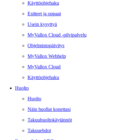
Käyttöohjehaku
Esitteet ja oppaat
Usein kysyttyä
MyVallox Cloud -pilvipalvelu
Ohjelmistopäivitys
MyVallox Webhelp
MyVallox Cloud
Käyttöohjehaku
Huolto
Huolto
Näin huollat konettasi
Takuuhuoltokäytännöt
Takuuehdot