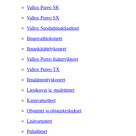
Vallox Pureo SR
Vallox Pureo SX
Vallox Suodatinpakkaukset
Ilmanvaihtokoneet
Ilmankäsittelykoneet
Vallox Pureo lisätarvikkeet
Vallox Pureo TX
Ilmalämmityskoneet
Liesikuvut ja -tuulettimet
Kanavatuotteet
Ohjaimet ja ohjauskeskukset
Lisävarusteet
Puhaltimet