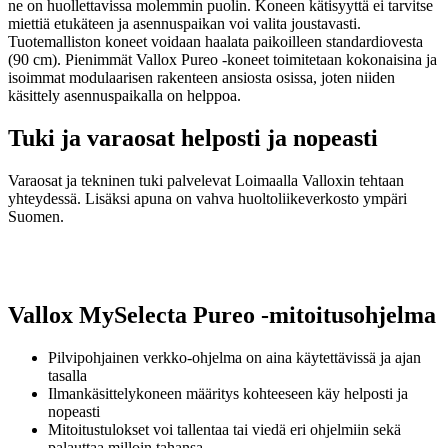
ne on huollettavissa molemmin puolin. Koneen kätisyyttä ei tarvitse
miettiä etukäteen ja asennuspaikan voi valita joustavasti.
Tuotemalliston koneet voidaan haalata paikoilleen standardiovesta
(90 cm). Pienimmät Vallox Pureo -koneet toimitetaan kokonaisina ja
isoimmat modulaarisen rakenteen ansiosta osissa, joten niiden
käsittely asennuspaikalla on helppoa.
Tuki ja varaosat helposti ja nopeasti
Varaosat ja tekninen tuki palvelevat Loimaalla Valloxin tehtaan
yhteydessä. Lisäksi apuna on vahva huoltoliikeverkosto ympäri
Suomen.
Vallox MySelecta Pureo -mitoitusohjelma
Pilvipohjainen verkko-ohjelma on aina käytettävissä ja ajan
tasalla
Ilmankäsittelykoneen määritys kohteeseen käy helposti ja
nopeasti
Mitoitustulokset voi tallentaa tai viedä eri ohjelmiin sekä
palauttaa milloin tahansa