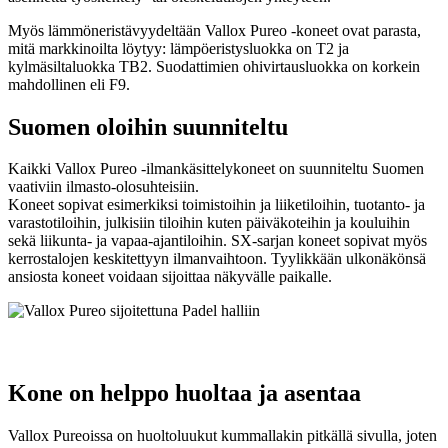
Myös lämmöneristävyydeltään Vallox Pureo -koneet ovat parasta,
mitä markkinoilta löytyy: lämpöeristysluokka on T2 ja
kylmäsiltaluokka TB2. Suodattimien ohivirtausluokka on korkein
mahdollinen eli F9.
Suomen oloihin suunniteltu
Kaikki Vallox Pureo -ilmankäsittelykoneet on suunniteltu Suomen
vaativiin ilmasto-olosuhteisiin.
Koneet sopivat esimerkiksi toimistoihin ja liiketiloihin, tuotanto- ja
varastotiloihin, julkisiin tiloihin kuten päiväkoteihin ja kouluihin
sekä liikunta- ja vapaa-ajantiloihin. SX-sarjan koneet sopivat myös
kerrostalojen keskitettyyn ilmanvaihtoon. Tyylikkään ulkonäkönsä
ansiosta koneet voidaan sijoittaa näkyvälle paikalle.
Kone on helppo huoltaa ja asentaa
Vallox Pureoissa on huoltoluukut kummallakin pitkällä sivulla, joten