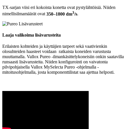
TX-sarjan viisi eri kokoista konetta ovat pystylähtöisiä. Niiden
3
nimellisilmamäärät ovat
350–1800 dm
/s
.
Laaja valikoima lisävarusteita
Erilaisten kohteiden ja käyttäjien tarpeet sekä vaativienkin
olosuhteiden haasteet voidaan ratkaista koneiden varustusta
muuttamalla. Vallox Pureo -ilmankäsittelykoneisiin onkin saatavilla
runsaasti lisävarusteita. Niiden konfigurointi on vaivatonta
pilvipohjaisella Vallox MySelecta Pureo -ohjelmalla -
mitoitusohjelmalla, josta komponenttilistat saa ajettua helposti.