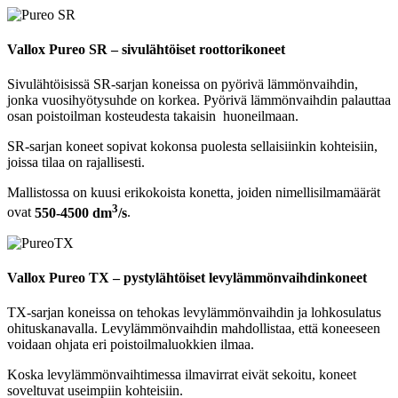
Vallox Pureo SR – sivulähtöiset roottorikoneet
Sivulähtöisissä SR-sarjan koneissa on pyörivä lämmönvaihdin,
jonka vuosihyötysuhde on korkea. Pyörivä lämmönvaihdin palauttaa
osan poistoilman kosteudesta takaisin huoneilmaan.
SR-sarjan koneet sopivat kokonsa puolesta sellaisiinkin kohteisiin,
joissa tilaa on rajallisesti.
Mallistossa on kuusi erikokoista konetta, joiden nimellisilmamäärät
3
ovat
550-4500 dm
/s
.
Vallox Pureo TX – pystylähtöiset levylämmönvaihdinkoneet
TX-sarjan koneissa on tehokas levylämmönvaihdin ja lohkosulatus
ohituskanavalla. Levylämmönvaihdin mahdollistaa, että koneeseen
voidaan ohjata eri poistoilmaluokkien ilmaa.
Koska levylämmönvaihtimessa ilmavirrat eivät sekoitu, koneet
soveltuvat useimpiin kohteisiin.