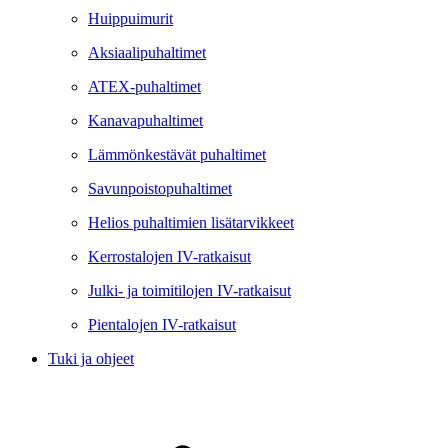
Huippuimurit
Aksiaalipuhaltimet
ATEX-puhaltimet
Kanavapuhaltimet
Lämmönkestävät puhaltimet
Savunpoistopuhaltimet
Helios puhaltimien lisätarvikkeet
Kerrostalojen IV-ratkaisut
Julki- ja toimitilojen IV-ratkaisut
Pientalojen IV-ratkaisut
Tuki ja ohjeet