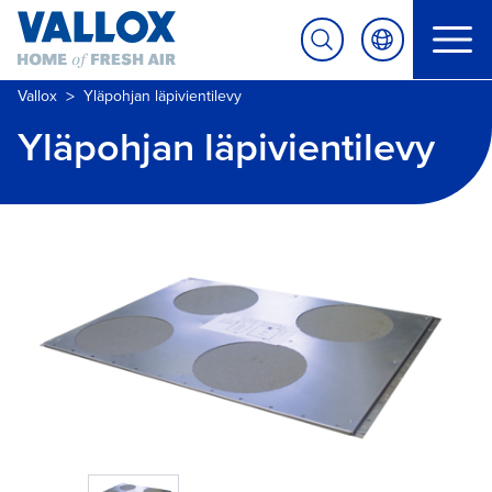
>
Vallox
Yläpohjan läpivientilevy
Yläpohjan läpivientilevy