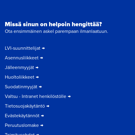
Missä sinun on helpoin hengittää?
Ota ensimmäinen askel parempaan ilmanlaatuun.
LVI-suunnittelijat
Asennusliikkeet
Jälleenmyyjät
Huoltoliikkeet
Suodatinmyyjät
Valtsu - Intranet henkilöstölle
Tietosuojakäytäntö
Evästekäytännöt
Peruutuslomake
Toimitusehdot